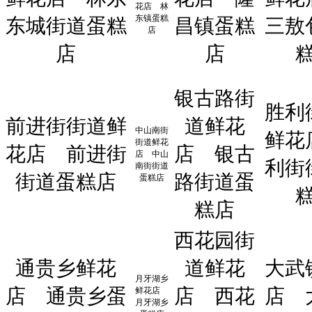
花店
林
东镇蛋糕
东城街道蛋糕
昌镇蛋糕
三敖
店
店
店
银古路街
胜利
前进街街道鲜
道鲜花
中山南街
鲜花
街道鲜花
花店
前进街
店
银古
店
中山
利街
南街街道
街道蛋糕店
路街道蛋
蛋糕店
糕店
西花园街
通贵乡鲜花
道鲜花
大武
月牙湖乡
店
通贵乡蛋
店
西花
店
鲜花店
月牙湖乡