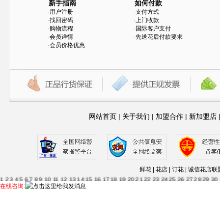
新手指南
如何付款
·
用户注册
·
支付方式
·
找回密码
·
上门收款
·
购物流程
·
国际客户支付
·
会员详情
·
先送花后付款要求
·
会员价格优惠
网站首页
|
关于我们
|
加盟合作
|
新加盟店
鲜花 | 花店 | 订花 | 诚信
1
2
3
4
5
6
7
8
9
10
11
12
13
14
15
16
17
18
19
20
21
22
23
24
25
26
27
28
29
30
63
64
65
66
67
68
69
70
71
72
73
74
75
76
77
78
79
80
81
82
83
84
85
86
87
88
在线咨询:
115
116
117
118
119
120
121
122
123
124
125
126
127
128
129
130
131
132
13
56
157
158
159
160
161
162
163
164
165
166
....--
1
2
3
4
5
6
7
8
9
10
11
12
13
14