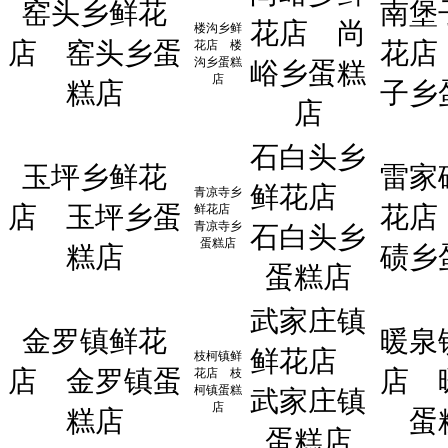
窑头乡鲜花
南堡
花店
尚
楼沟乡鲜
店
窑头乡蛋
花店
花店
楼
沟乡蛋糕
峪乡蛋糕
店
糕店
子乡
店
石白头乡
玉坪乡鲜花
雷家
鲜花店
青凉寺乡
店
玉坪乡蛋
花店
鲜花店
青凉寺乡
石白头乡
蛋糕店
糕店
碛乡
蛋糕店
武家庄镇
金罗镇鲜花
暖泉
鲜花店
枝柯镇鲜
店
金罗镇蛋
店
花店
枝
柯镇蛋糕
武家庄镇
店
糕店
蛋
蛋糕店