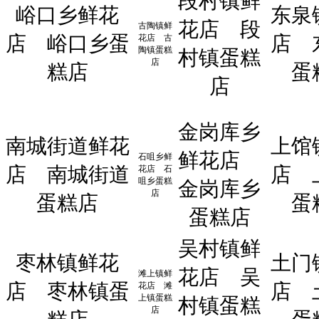
段村镇鲜
峪口乡鲜花
东泉
花店
段
古陶镇鲜
店
峪口乡蛋
店
花店
古
陶镇蛋糕
村镇蛋糕
店
糕店
蛋
店
金岗库乡
南城街道鲜花
上馆
鲜花店
石咀乡鲜
店
南城街道
店
花店
石
咀乡蛋糕
金岗库乡
店
蛋糕店
蛋
蛋糕店
吴村镇鲜
枣林镇鲜花
土门
花店
吴
滩上镇鲜
店
枣林镇蛋
店
花店
滩
上镇蛋糕
村镇蛋糕
店