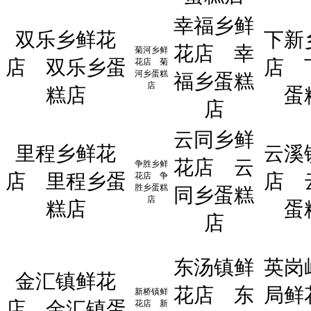
幸福乡鲜
双乐乡鲜花
下新
花店
幸
菊河乡鲜
店
双乐乡蛋
店
花店
菊
河乡蛋糕
福乡蛋糕
店
糕店
蛋
店
云同乡鲜
里程乡鲜花
云溪
花店
云
争胜乡鲜
店
里程乡蛋
店
花店
争
胜乡蛋糕
同乡蛋糕
店
糕店
蛋
店
东汤镇鲜
英岗
金汇镇鲜花
花店
东
局鲜
新桥镇鲜
店
金汇镇蛋
花店
新