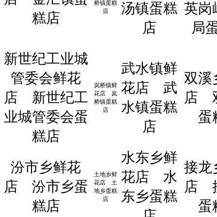
桥镇蛋糕
汤镇蛋糕
英岗
店
糕店
店
局
新世纪工业城
武水镇鲜
管委会鲜花
双溪
花店
武
岚桥镇鲜
店
新世纪工
店
花店
岚
桥镇蛋糕
水镇蛋糕
店
业城管委会蛋
蛋
店
糕店
水东乡鲜
汾市乡鲜花
接龙
花店
水
土地乡鲜
店
汾市乡蛋
店
花店
土
地乡蛋糕
东乡蛋糕
店
糕店
蛋
店