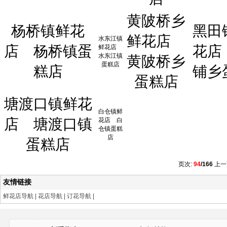
黄陂桥乡
杨桥镇鲜花
黑田
鲜花店
水东江镇
店
杨桥镇蛋
花店
鲜花店
水东江镇
黄陂桥乡
蛋糕店
糕店
铺乡
蛋糕店
塘渡口镇鲜花
白仓镇鲜
店
塘渡口镇
花店
白
仓镇蛋糕
店
蛋糕店
页次:
94
/166
上一
友情链接
鲜花店导航
|
花店导航
|
订花导航
|