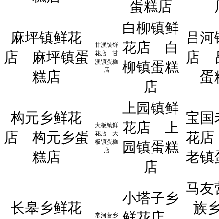
蛋糕店
白柳镇鲜
麻坪镇鲜花
吕河
花店
白
甘溪镇鲜
店
麻坪镇蛋
店
花店
甘
溪镇蛋糕
柳镇蛋糕
店
糕店
蛋
店
上园镇鲜
构元乡鲜花
宝国
花店
上
大板镇鲜
店
构元乡蛋
花店
花店
大
板镇蛋糕
园镇蛋糕
店
糕店
老镇
店
马友
小塔子乡
长皋乡鲜花
族
鲜花店
常河营乡