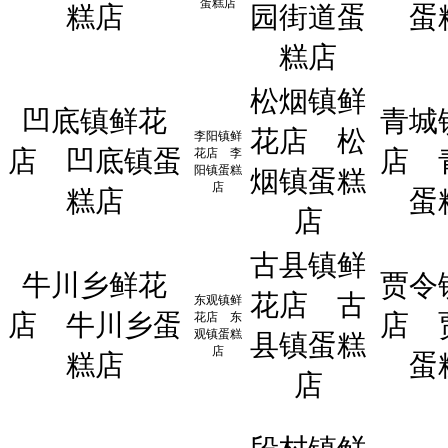
蛋糕店
糕店
园街道蛋
蛋
糕店
松烟镇鲜
凹底镇鲜花
青城
花店
松
李阳镇鲜
店
凹底镇蛋
店
花店
李
阳镇蛋糕
烟镇蛋糕
店
糕店
蛋
店
古县镇鲜
牛川乡鲜花
贾令
花店
古
东观镇鲜
店
牛川乡蛋
店
花店
东
观镇蛋糕
县镇蛋糕
店
糕店
蛋
店