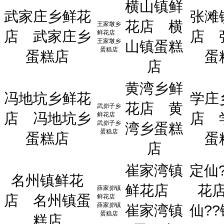
横山镇鲜
武家庄乡鲜花
张滩
花店
横
王家墩乡
店
武家庄乡
店
鲜花店
王家墩乡
山镇蛋糕
蛋糕店
蛋糕店
蛋
店
黄湾乡鲜
冯地坑乡鲜花
学庄
花店
黄
武峁子乡
店
冯地坑乡
店
鲜花店
武峁子乡
湾乡蛋糕
蛋糕店
蛋糕店
蛋
店
崔家湾镇
定仙
名州镇鲜花
鲜花店
花
薛家峁镇
店
名州镇蛋
鲜花店
薛家峁镇
崔家湾镇
仙?
蛋糕店
糕店