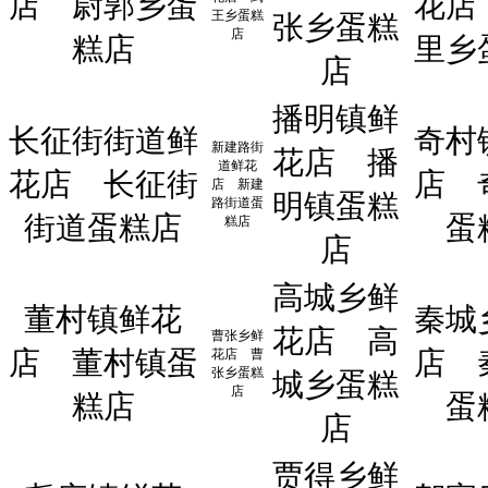
店
尉郭乡蛋
花店
王乡蛋糕
张乡蛋糕
店
糕店
里乡
店
播明镇鲜
长征街街道鲜
奇村
新建路街
花店
播
道鲜花
花店
长征街
店
店
新建
明镇蛋糕
路街道蛋
街道蛋糕店
蛋
糕店
店
高城乡鲜
董村镇鲜花
秦城
花店
高
曹张乡鲜
店
董村镇蛋
店
花店
曹
张乡蛋糕
城乡蛋糕
店
糕店
蛋
店
贾得乡鲜