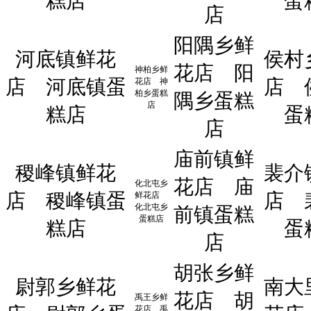
糕店
蛋
店
阳隅乡鲜
河底镇鲜花
侯村
花店
阳
神柏乡鲜
店
河底镇蛋
店
花店
神
柏乡蛋糕
隅乡蛋糕
店
糕店
蛋
店
庙前镇鲜
稷峰镇鲜花
裴介
花店
庙
化北屯乡
店
稷峰镇蛋
店
鲜花店
化北屯乡
前镇蛋糕
蛋糕店
糕店
蛋
店
胡张乡鲜
尉郭乡鲜花
南大
花店
胡
禹王乡鲜
花店
禹