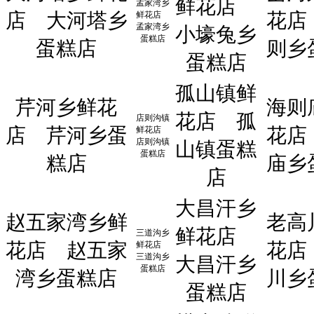
鲜花店
孟家湾乡
店
大河塔乡
花店
鲜花店
孟家湾乡
小壕兔乡
蛋糕店
蛋糕店
则乡
蛋糕店
孤山镇鲜
芹河乡鲜花
海则
花店
孤
店则沟镇
店
芹河乡蛋
花店
鲜花店
店则沟镇
山镇蛋糕
蛋糕店
糕店
庙乡
店
大昌汗乡
赵五家湾乡鲜
老高
鲜花店
三道沟乡
花店
赵五家
花店
鲜花店
三道沟乡
大昌汗乡
蛋糕店
湾乡蛋糕店
川乡
蛋糕店