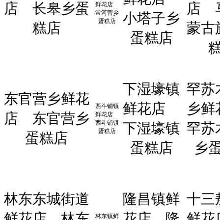
店
长皋乡蛋
店
鲜花店
常河营乡
小塔子乡
蛋糕店
糕店
蒙古
蛋糕店
下湿壕镇
罕苏
东官营乡鲜花
鲜花店
乡鲜
西斗铺镇
店
东官营乡
鲜花店
西斗铺镇
下湿壕镇
罕苏
蛋糕店
蛋糕店
蛋糕店
乡
林东东城街道
隆昌镇鲜
十三
鲜花店
林东
花店
隆
鲜花
林东镇鲜