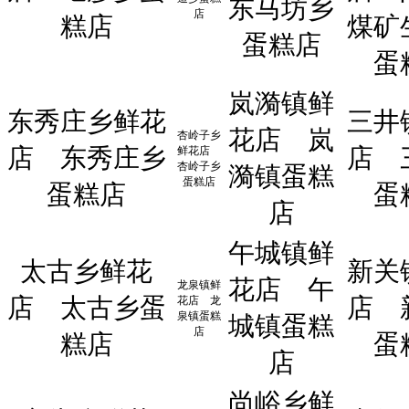
东马坊乡
店
糕店
煤矿
蛋糕店
蛋
岚漪镇鲜
东秀庄乡鲜花
三井
花店
岚
杏岭子乡
店
东秀庄乡
店
鲜花店
杏岭子乡
漪镇蛋糕
蛋糕店
蛋糕店
蛋
店
午城镇鲜
太古乡鲜花
新关
花店
午
龙泉镇鲜
店
太古乡蛋
店
花店
龙
泉镇蛋糕
城镇蛋糕
店
糕店
蛋
店
尚峪乡鲜