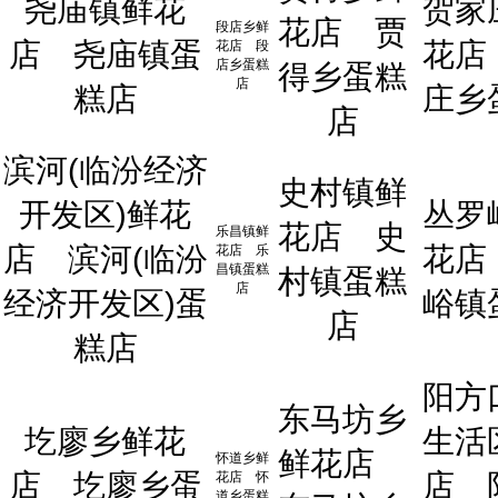
尧庙镇鲜花
贺家
花店
贾
段店乡鲜
店
尧庙镇蛋
花店
花店
段
店乡蛋糕
得乡蛋糕
店
糕店
庄乡
店
滨河(临汾经济
史村镇鲜
开发区)鲜花
丛罗
花店
史
乐昌镇鲜
店
滨河(临汾
花店
花店
乐
昌镇蛋糕
村镇蛋糕
店
经济开发区)蛋
峪镇
店
糕店
阳方
东马坊乡
圪廖乡鲜花
生活
鲜花店
怀道乡鲜
店
圪廖乡蛋
店
花店
怀
道乡蛋糕