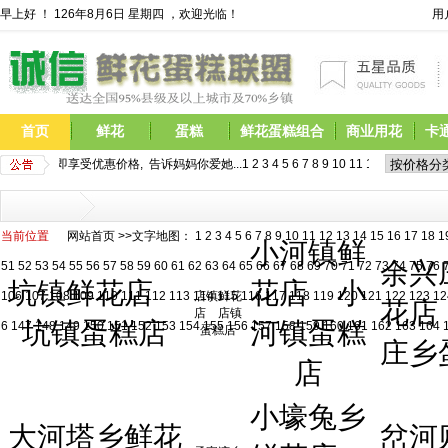
早上好 ！
126年8月6日 星期四 ，欢迎光临！
用
首页
鲜花
蛋糕
鲜花蛋糕组合
商业用花
卡
,现在预定即享受优惠价格,  告诉妈妈你爱她...
1
2
3
4
5
6
7
8
9
10
11
12
13
14
15
16
17
 
当前位置
网站首页
>>文字地图：
1
2
3
4
5
6
7
8
9
10
11
12
13
14
15
16
17
18
1
小河镇鲜
余兴
51
52
53
54
55
56
57
58
59
60
61
62
63
64
65
66
67
68
69
70
71
72
73
74
75
76
坑镇鲜花店
花店
小
106
107
108
109
110
111
112
113
114
店镇鲜花
115
116
117
118
119
120
121
122
123
12
花店
店
店镇
坑镇蛋糕店
河镇蛋糕
6
147
148
149
150
151
152
153
154
155
156
157
158
159
160
161
162
163
164
蛋糕店
庄乡
店
小壕兔乡
大河塔乡鲜花
岔河