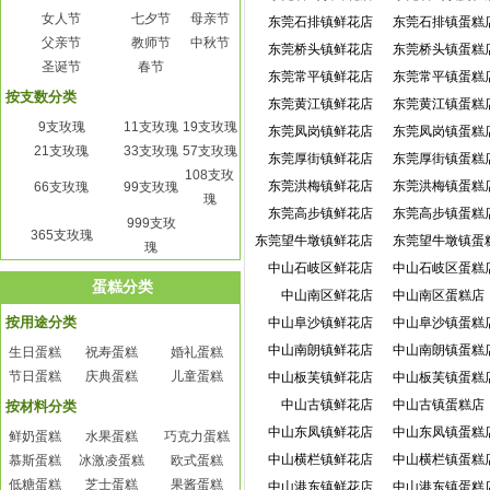
女人节
七夕节
母亲节
东莞石排镇鲜花店
东莞石排镇蛋糕
父亲节
教师节
中秋节
东莞桥头镇鲜花店
东莞桥头镇蛋糕
圣诞节
春节
东莞常平镇鲜花店
东莞常平镇蛋糕
按支数分类
东莞黄江镇鲜花店
东莞黄江镇蛋糕
9支玫瑰
11支玫瑰
19支玫瑰
东莞凤岗镇鲜花店
东莞凤岗镇蛋糕
21支玫瑰
33支玫瑰
57支玫瑰
东莞厚街镇鲜花店
东莞厚街镇蛋糕
108支玫
东莞洪梅镇鲜花店
东莞洪梅镇蛋糕
66支玫瑰
99支玫瑰
瑰
东莞高步镇鲜花店
东莞高步镇蛋糕
999支玫
365支玫瑰
东莞望牛墩镇鲜花店
东莞望牛墩镇蛋
瑰
中山石岐区鲜花店
中山石岐区蛋糕
蛋糕分类
中山南区鲜花店
中山南区蛋糕店
按用途分类
中山阜沙镇鲜花店
中山阜沙镇蛋糕
中山南朗镇鲜花店
中山南朗镇蛋糕
生日蛋糕
祝寿蛋糕
婚礼蛋糕
节日蛋糕
庆典蛋糕
儿童蛋糕
中山板芙镇鲜花店
中山板芙镇蛋糕
中山古镇鲜花店
中山古镇蛋糕店
按材料分类
中山东凤镇鲜花店
中山东凤镇蛋糕
鲜奶蛋糕
水果蛋糕
巧克力蛋糕
中山横栏镇鲜花店
中山横栏镇蛋糕
慕斯蛋糕
冰激凌蛋糕
欧式蛋糕
低糖蛋糕
芝士蛋糕
果酱蛋糕
中山港东镇鲜花店
中山港东镇蛋糕