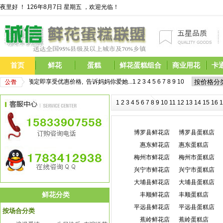
夜里好 ！
126年8月7日 星期五 ，欢迎光临！
首页
鲜花
蛋糕
鲜花蛋糕组合
商业用花
卡
花开始预定,现在预定即享受优惠价格,  告诉妈妈你爱她...
1
2
3
4
5
6
7
8
9
10
11
12
13
14
15
1
2
3
4
5
6
7
8
9
10
11
12
13
14
15
16
1
博罗县鲜花店
博罗县蛋糕店
惠东鲜花店
惠东蛋糕店
梅州市鲜花店
梅州市蛋糕店
兴宁市鲜花店
兴宁市蛋糕店
大埔县鲜花店
大埔县蛋糕店
鲜花分类
丰顺鲜花店
丰顺蛋糕店
平远县鲜花店
平远县蛋糕店
按场合分类
蕉岭鲜花店
蕉岭蛋糕店