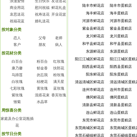
浪漫爱情
生日快乐
友谊送花
陆丰市鲜花店
陆丰市蛋糕店
商业用花
慰问祝福
鲜花礼盒
海丰鲜花店
海丰蛋糕店
哀思送花
祝寿送花
开业花篮
河源市鲜花店
河源市蛋糕店
祝福花蓝
婚礼送花
紫金县鲜花店
紫金县蛋糕店
按对象分类
龙川鲜花店
龙川蛋糕店
恋人
父母
老师
和平县鲜花店
和平县蛋糕店
客户
朋友
病人
东源鲜花店
东源蛋糕店
按花材分类
阳江江城区鲜花店
阳江江城区蛋糕
白百合
粉百合
红玫瑰
阳西县鲜花店
阳西县蛋糕店
康乃馨
郁金香
扶郎花
阳东鲜花店
阳东蛋糕店
马蹄莲
勿忘我
粉玫瑰
白玫瑰
桔梗花
满天星
清远清城区鲜花店
清远清城区蛋糕
七彩玫瑰
黄玫瑰
蓝玫瑰
连州市鲜花店
连州市蛋糕店
紫玫瑰
混搭花束
香宾玫瑰
佛冈鲜花店
佛冈蛋糕店
雏菊
水晶草
清新县鲜花店
清新县蛋糕店
周惊喜分类
连山鲜花店
连山蛋糕店
家庭及办公室花瓶插
东莞市鲜花店
东莞市蛋糕店
花
东莞南城区鲜花店
东莞南城区蛋糕
按节日分类
东莞石碣镇鲜花店
东莞石碣镇蛋糕