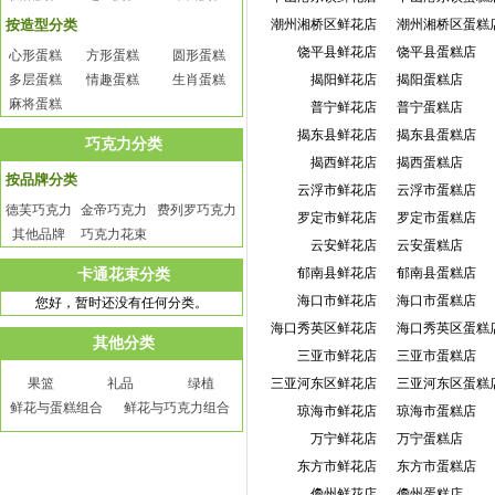
按造型分类
潮州湘桥区鲜花店
潮州湘桥区蛋糕
饶平县鲜花店
饶平县蛋糕店
心形蛋糕
方形蛋糕
圆形蛋糕
多层蛋糕
情趣蛋糕
生肖蛋糕
揭阳鲜花店
揭阳蛋糕店
麻将蛋糕
普宁鲜花店
普宁蛋糕店
揭东县鲜花店
揭东县蛋糕店
巧克力分类
揭西鲜花店
揭西蛋糕店
按品牌分类
云浮市鲜花店
云浮市蛋糕店
德芙巧克力
金帝巧克力
费列罗巧克力
罗定市鲜花店
罗定市蛋糕店
其他品牌
巧克力花束
云安鲜花店
云安蛋糕店
卡通花束分类
郁南县鲜花店
郁南县蛋糕店
海口市鲜花店
海口市蛋糕店
您好，暂时还没有任何分类。
海口秀英区鲜花店
海口秀英区蛋糕
其他分类
三亚市鲜花店
三亚市蛋糕店
果篮
礼品
绿植
三亚河东区鲜花店
三亚河东区蛋糕
鲜花与蛋糕组合
鲜花与巧克力组合
琼海市鲜花店
琼海市蛋糕店
万宁鲜花店
万宁蛋糕店
东方市鲜花店
东方市蛋糕店
儋州鲜花店
儋州蛋糕店