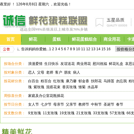
夜里好 ！
126年8月8日 星期六 ，欢迎光临！
首页
鲜花
蛋糕
鲜花蛋糕组合
商业用花
卡
受优惠价格,  告诉妈妈你爱她...
1
2
3
4
5
6
7
8
9
10
11
12
13
14
15
16
17
        
按场合分类：
浪漫爱情
生日快乐
友谊送花
商业用花
慰问祝福
鲜花礼盒
哀思
按对象分类：
恋人
父母
老师
客户
朋友
病人
按花材分类：
白百合
粉百合
红玫瑰
康乃馨
郁金香
扶郎花
马蹄莲
勿忘我
粉
瑰
紫玫瑰
混搭花束
香宾玫瑰
雏菊
水晶草
周惊喜分类：
家庭及办公室花瓶插花
按节日分类：
女人节
七夕节
母亲节
父亲节
教师节
中秋节
圣诞节
春节
按支数分类：
9支玫瑰
11支玫瑰
19支玫瑰
21支玫瑰
33支玫瑰
57支玫瑰
66