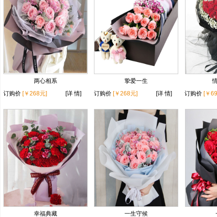
两心相系
挚爱一生
订购价
[￥268元]
[详 情]
订购价
[￥268元]
[详 情]
订购价
[￥6
幸福典藏
一生守候