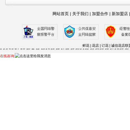
网站首页
|
关于我们
|
加盟合作
|
新加盟店
鲜花 | 花店 | 订花 | 诚信
1
2
3
4
5
6
7
8
9
10
11
12
13
14
15
16
17
18
19
20
21
22
23
24
25
26
27
28
29
30
63
64
65
66
67
68
69
70
71
72
73
74
75
76
77
78
79
80
81
82
83
84
85
86
87
88
在线咨询:
115
116
117
118
119
120
121
122
123
124
125
126
127
128
129
130
131
132
13
56
157
158
159
160
161
162
163
164
165
166
....--
1
2
3
4
5
6
7
8
9
10
11
12
13
14