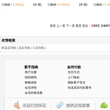
订购价
[￥268元]
[详 情]
订购价
[￥398元]
[详 情]
订购价
[￥2
首页 上一页
下一页
尾页
页次：
1
/33
页 共
647
友情链接
鲜花店导航
|
花店导航
|
订花导航
|
新手指南
如何付款
·
用户注册
·
支付方式
·
找回密码
·
上门收款
·
购物流程
·
国际客户支付
·
会员详情
·
先送花后付款要求
·
会员价格优惠