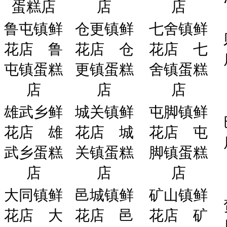
蛋糕店
店
店
鲁屯镇鲜
仓更镇鲜
七舍镇鲜
花店
鲁
花店
仓
花店
七
屯镇蛋糕
更镇蛋糕
舍镇蛋糕
店
店
店
雄武乡鲜
城关镇鲜
屯脚镇鲜
花店
雄
花店
城
花店
屯
武乡蛋糕
关镇蛋糕
脚镇蛋糕
店
店
店
大同镇鲜
邑城镇鲜
矿山镇鲜
花店
大
花店
邑
花店
矿