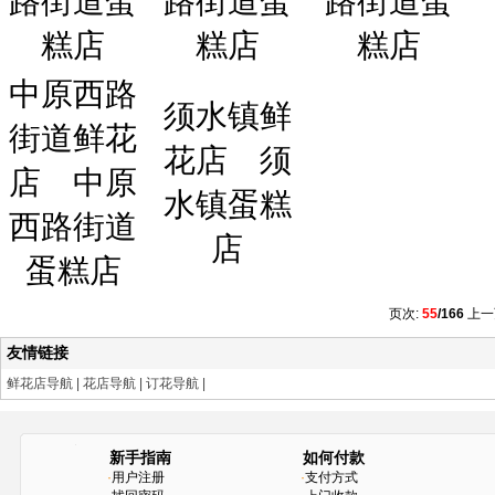
路街道蛋
路街道蛋
路街道蛋
糕店
糕店
糕店
中原西路
须水镇鲜
街道鲜花
花店
须
店
中原
水镇蛋糕
西路街道
店
蛋糕店
页次:
55
/166
上一
友情链接
鲜花店导航
|
花店导航
|
订花导航
|
新手指南
如何付款
·
用户注册
·
支付方式