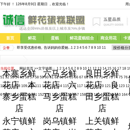
下午好 ！
126年8月9日 星期日 ，欢迎光临！
用
首页
鲜花
蛋糕
鲜花蛋糕组合
商业用花
卡
定,现在预定即享受优惠价格,  告诉妈妈你爱她...
1
2
3
4
5
6
7
8
9
10
11
12
13
14
15
16
17
当前位置
网站首页
>>文字地图：
1
2
3
4
5
6
7
8
9
10
11
12
13
14
15
16
17
18
1
本寨乡鲜
六马乡鲜
良田乡鲜
51
52
53
54
55
56
57
58
59
60
61
62
63
64
65
66
67
68
69
70
71
72
73
74
75
76
花店
本
花店
六
花店
良
106
107
108
109
110
111
112
113
114
115
116
117
118
119
120
121
122
123
12
寨乡蛋糕
马乡蛋糕
田乡蛋糕
6
147
148
149
150
151
152
153
154
155
156
157
158
159
160
161
162
163
164
店
店
店
永宁镇鲜
岗乌镇鲜
上关镇鲜