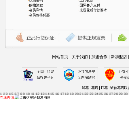
·
找回密码
·
上门收款
·
购物流程
·
国际客户支付
·
会员详情
·
先送花后付款要求
·
会员价格优惠
网站首页
|
关于我们
|
加盟合作
|
新加盟店
鲜花 | 花店 | 订花 | 诚信
1
2
3
4
5
6
7
8
9
10
11
12
13
14
15
16
17
18
19
20
21
22
23
24
25
26
27
28
29
30
63
64
65
66
67
68
69
70
71
72
73
74
75
76
77
78
79
80
81
82
83
84
85
86
87
88
在线咨询:
115
116
117
118
119
120
121
122
123
124
125
126
127
128
129
130
131
132
13
56
157
158
159
160
161
162
163
164
165
166
....--
1
2
3
4
5
6
7
8
9
10
11
12
13
14