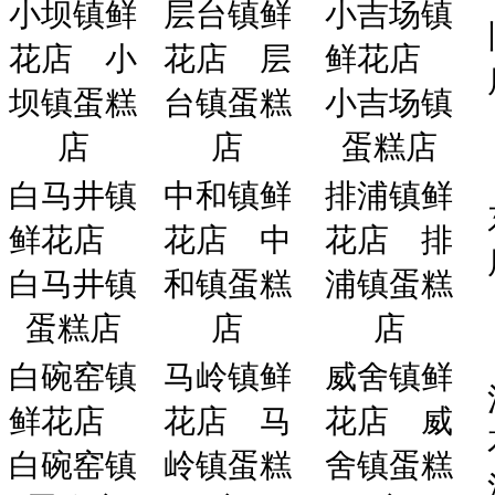
小坝镇鲜
层台镇鲜
小吉场镇
花店
小
花店
层
鲜花店
坝镇蛋糕
台镇蛋糕
小吉场镇
店
店
蛋糕店
白马井镇
中和镇鲜
排浦镇鲜
鲜花店
花店
中
花店
排
白马井镇
和镇蛋糕
浦镇蛋糕
蛋糕店
店
店
白碗窑镇
马岭镇鲜
威舍镇鲜
鲜花店
花店
马
花店
威
白碗窑镇
岭镇蛋糕
舍镇蛋糕