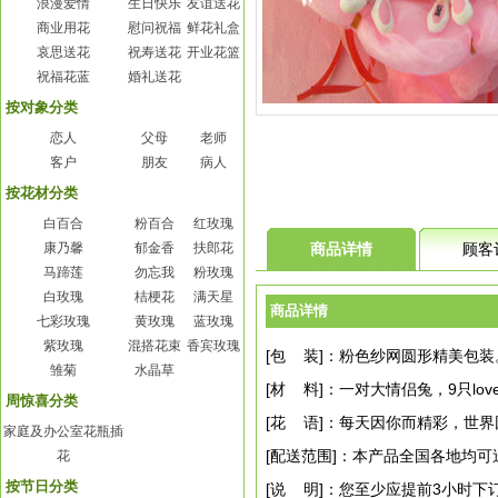
浪漫爱情
生日快乐
友谊送花
商业用花
慰问祝福
鲜花礼盒
哀思送花
祝寿送花
开业花篮
祝福花蓝
婚礼送花
按对象分类
恋人
父母
老师
客户
朋友
病人
按花材分类
白百合
粉百合
红玫瑰
康乃馨
郁金香
扶郎花
商品详情
顾客
马蹄莲
勿忘我
粉玫瑰
白玫瑰
桔梗花
满天星
商品详情
七彩玫瑰
黄玫瑰
蓝玫瑰
紫玫瑰
混搭花束
香宾玫瑰
[包 装]：粉色纱网圆形精美包装
雏菊
水晶草
[材 料]：一对大情侣兔，9只lov
周惊喜分类
[花 语]：每天因你而精彩，世
家庭及办公室花瓶插
[配送范围]：本产品全国各地均可
花
按节日分类
[说 明]：您至少应提前3小时