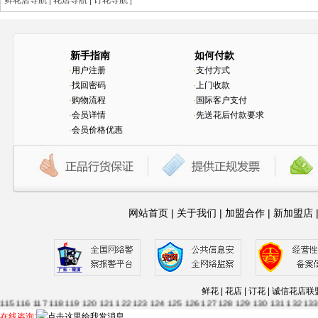
鲜花店导航
|
花店导航
|
订花导航
|
新手指南
如何付款
·
用户注册
·
支付方式
·
找回密码
·
上门收款
·
购物流程
·
国际客户支付
·
会员详情
·
先送花后付款要求
·
会员价格优惠
网站首页
|
关于我们
|
加盟合作
|
新加盟店
1
2
3
4
5
6
7
8
9
10
11
12
13
14
15
16
17
18
19
20
21
22
23
24
25
26
27
28
29
30
63
64
65
66
67
68
69
70
71
72
73
74
75
76
77
78
79
80
81
82
83
84
85
86
87
88
鲜花 | 花店 | 订花 | 诚信
115
116
117
118
119
120
121
122
123
124
125
126
127
128
129
130
131
132
13
56
157
158
159
160
161
162
163
164
165
166
....--
1
2
3
4
5
6
7
8
9
10
11
12
13
14
在线咨询: