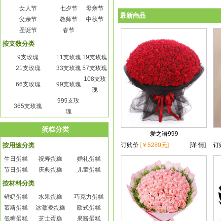
女人节
七夕节
母亲节
最新商品
父亲节
教师节
中秋节
圣诞节
春节
按支数分类
9支玫瑰
11支玫瑰
19支玫瑰
21支玫瑰
33支玫瑰
57支玫瑰
108支玫
66支玫瑰
99支玫瑰
瑰
999支玫
365支玫瑰
瑰
蛋糕分类
爱之语999
按用途分类
订购价
[￥5280元]
[详 情]
订
生日蛋糕
祝寿蛋糕
婚礼蛋糕
节日蛋糕
庆典蛋糕
儿童蛋糕
按材料分类
鲜奶蛋糕
水果蛋糕
巧克力蛋糕
慕斯蛋糕
冰激凌蛋糕
欧式蛋糕
低糖蛋糕
芝士蛋糕
果酱蛋糕