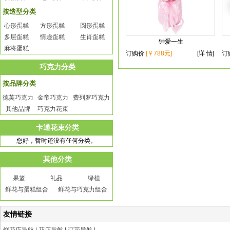
按造型分类
心形蛋糕
方形蛋糕
圆形蛋糕
多层蛋糕
情趣蛋糕
生肖蛋糕
钟爱一生
麻将蛋糕
订购价
[￥788元]
[详 情]
订
巧克力分类
按品牌分类
德芙巧克力
金帝巧克力
费列罗巧克力
其他品牌
巧克力花束
卡通花束分类
您好，暂时还没有任何分类。
其他分类
果篮
礼品
绿植
鲜花与蛋糕组合
鲜花与巧克力组合
友情链接