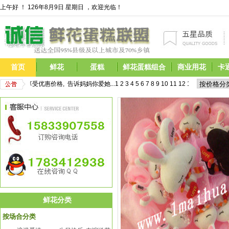
上午好 ！
126年8月9日 星期日 ，欢迎光临！
首页
鲜花
蛋糕
鲜花蛋糕组合
商业用花
卡
,现在预定即享受优惠价格,  告诉妈妈你爱她...
1
2
3
4
5
6
7
8
9
10
11
12
13
14
15
16
17
 
鲜花分类
按场合分类