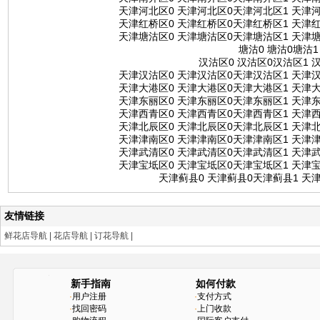
天津河北区0
天津河北区0
天津河北区1
天津河
天津红桥区0
天津红桥区0
天津红桥区1
天津红
天津塘沽区0
天津塘沽区0
天津塘沽区1
天津塘
塘沽0
塘沽0
塘沽1
汉沽区0
汉沽区0
汉沽区1
汉
天津汉沽区0
天津汉沽区0
天津汉沽区1
天津汉
天津大港区0
天津大港区0
天津大港区1
天津大
天津东丽区0
天津东丽区0
天津东丽区1
天津东
天津西青区0
天津西青区0
天津西青区1
天津西
天津北辰区0
天津北辰区0
天津北辰区1
天津北
天津津南区0
天津津南区0
天津津南区1
天津津
天津武清区0
天津武清区0
天津武清区1
天津武
天津宝坻区0
天津宝坻区0
天津宝坻区1
天津宝
天津蓟县0
天津蓟县0
天津蓟县1
天津
友情链接
鲜花店导航
|
花店导航
|
订花导航
|
新手指南
如何付款
·
用户注册
·
支付方式
·
找回密码
·
上门收款